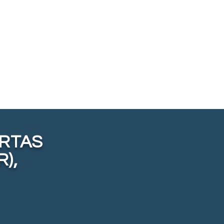
ORTAS
R),