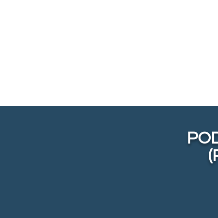
POD
(